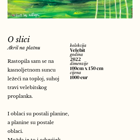
O slici
kolekcija
Akril na platnu
Velebit
godina
2022
Rastopila sam se na
dimenzije
100cm x 150 cm
kasnoljetnom suncu
cijena
1000 eur
ležeći na toploj, suhoj
travi velebitskog
proplanka.
I oblaci su postali planine,
a planine su postale
oblaci.
Možda je to i oduvijek